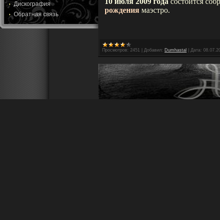
10 июля 2009 года
состоится соб
Дискография
рождения
маэстро.
Обратная связь
Просмотров:
2451
|
Добавил:
Dumhastal
|
Дата:
08.07.2